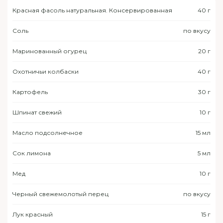
Красная фасоль натуральная. Консервированная
40 г
Соль
по вкусу
Маринованный огурец
20 г
Охотничьи колбаски
40 г
Картофель
30 г
Шпинат свежий
10 г
Масло подсолнечное
15 мл
Сок лимона
5 мл
Мед
10 г
Черный свежемолотый перец
по вкусу
Лук красный
15 г