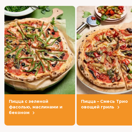
Пицца с зеленой
Пицца – Смесь Трио
фасолью, маслинами и
овощей гриль
беконом