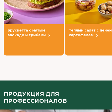
Брускетта с мятым
Теплый салат с пече
авокадо и грибами
картофелем
ПРОДУКЦИЯ ДЛЯ
ПРОФЕССИОНАЛОВ