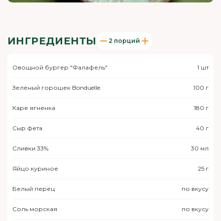
ИНГРЕДИЕНТЫ
2 порций
Овощной бургер "Фалафель"
1 шт
Зеленый горошек Bonduelle
100 г
Каре ягненка
180 г
Сыр фета
40 г
Сливки 33%
30 мл
Яйцо куриное
25 г
Белый перец
по вкусу
Соль морская
по вкусу