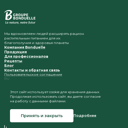
Мы вдохновляем людей расширять рацион
растительным питанием для их
благополучия и здоровья планеты
Компания Bonduelle
Продукция
Для профессионалов
Рецепты
Блог
Контакты и обратная связь
Пользовательское соглашение
RU
Этот сайт использует cookie для хранения данных.
Продолжая использовать сайт, вы даете согласие
Приветствуется копирование и размещение
на работу с данными файлами.
материалов при условии сохранения ссылки на наш
сайт
Принять и закрыть
Подробнее
© 2026 Bonduelle Беларусь
Создание сайта