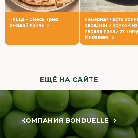
Пицца – Смесь Трио
Реберная часть кони
овощей гриль
овощами и соусом из
перцев гриль от Тим
Мирзаева
ЕЩЁ НА САЙТЕ
КОМПАНИЯ BONDUELLE