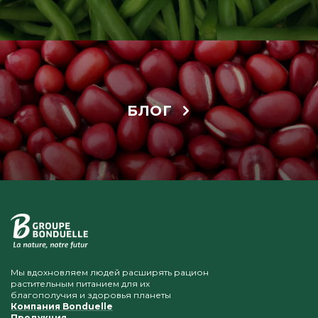
БЛОГ
Мы вдохновляем людей расширять рацион
растительным питанием для их
благополучия и здоровья планеты
Компания Bonduelle
Продукция